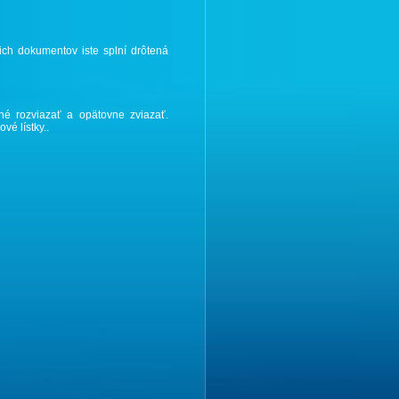
ich dokumentov iste splní drôtená
é rozviazať a opätovne zviazať.
é lístky..