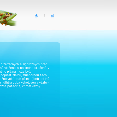
dizertačných a rigoróznych prác...
sú vložené a následne stlačené v
lného plátna može byť:
opísať zlatou, striebornou tlačou.
ožné voliť druh písma (font) ani inú
 i dlhšia doba vyhotovenia väzby -
žné potlačiť aj chrbát väzby.