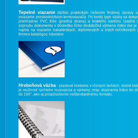
Tepelné viazanie
ďalším praktickým riešením finálnej úpravy v
zviazanie prostredníctvom termoviazača. Pri tomto type väzby sa dok
priehľadnej PVC fólie (predná strana) a lesklého kartónu (zadná
zopnutiu dokumentu v dôsledku čoho dodatočná výmena listov nie je
najmä na viazanie bakalárskych, diplomových a iných ročníkových p
formou katalógov, návodov.
Hrebeňová väzba
- plastové hrebene v rôznych farbách, dobré li
je možnosť rýchleho rozpojenia a výmeny, resp. doplnenia listov do 
do 180°, ako aj prispôsobenie neštandardnému formátu.