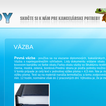
VÄZBA
Pevná väzba
- používa sa na viazanie diplomových, bakalárskych, 
Väzba s najelegantnejším vzhľadom. Listy dokumentu vrátane obalu 
kovovom kanáliku vo farbe obalu.Farba obalu väzby so štruktúrou texti
čierna, modrá, zelená, bordová.Prednú stranu je podľa potreby možno p
V tomto prípade je celý text v jednotnej výške písma = 4,5 mm. Nie je m
výšku písma. Text sa na materiál nanáša termotlačou a tomu zodpovedá
min. 12 hodín, normálne však do 2 pracovných dní. Výhodou je, že je mo