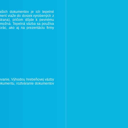
ašich dokumentov je ich tepelné
ument viaže do dosiek vyrobených z
 strana), pričom dôjde k pevnému
 možná. Tepelná väzba sa používa
rác, ako aj na prezentáciu firmy
stovanie, Výhodou hrebeňovej väzby
dokumentu, roztváranie dokumentov